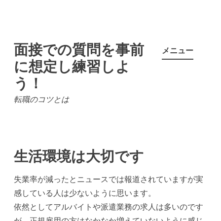
コ
面接での質問を事前
ン
メニュー
テ
に想定し練習しよ
ン
う！
ツ
転職のコツとは
へ
ス
キ
ッ
生活環境は大切です
プ
失業率が減ったとニュースでは報道されていますが実
感している人は少ないように思います。
依然としてアルバイトや派遣業務の求人は多いのです
が、正規雇用の方はなかなか増えていないように感じ